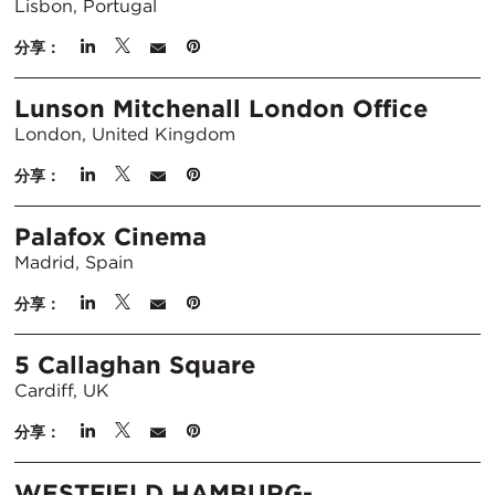
Lisbon, Portugal
分享：
Lunson Mitchenall London Office
London, United Kingdom
分享：
Palafox Cinema
Madrid, Spain
分享：
5 Callaghan Square
Cardiff, UK
分享：
WESTFIELD HAMBURG-