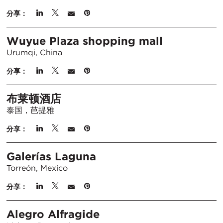
分享：
Wuyue Plaza shopping mall
Urumqi, China
分享：
布莱顿酒店
泰国，芭提雅
分享：
Galerías Laguna
Torreón, Mexico
分享：
Alegro Alfragide