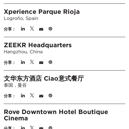
Xperience Parque Rioja
Logroño, Spain
分享：
ZEEKR Headquarters
Hangzhou, China
分享：
文华东方酒店 Ciao意式餐厅
泰国，曼谷
分享：
Rove Downtown Hotel Boutique
Cinema
分享：