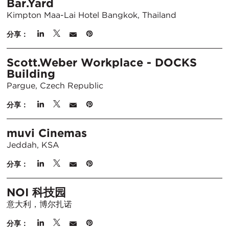
Bar.Yard
Kimpton Maa-Lai Hotel Bangkok, Thailand
分享：
Scott.Weber Workplace - DOCKS
Building
Pargue, Czech Republic
分享：
muvi Cinemas
Jeddah, KSA
分享：
NOI 科技园
意大利，博尔扎诺
分享：