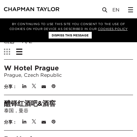
BY CONTINUING TO USE THIS SITE YOU CONSENT TO THE USE OF
筛选条件
COOKIES ON YOUR DEVICE AS DESCRIBED IN OUR
COOKIES POLICY
DISMISS THIS MESSAGE
排
精选
A/Z
序
查
方
看：
式：
W Hotel Prague
Prague, Czech Republic
分享：
醴铎红酒吧&酒窖
泰国，曼谷
分享：