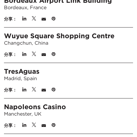
Bordeaux Airport Link Building
Bordeaux, France
分享：
Wuyue Square Shopping Centre
Changchun, China
分享：
TresAguas
Madrid, Spain
分享：
Napoleons Casino
Manchester, UK
分享：