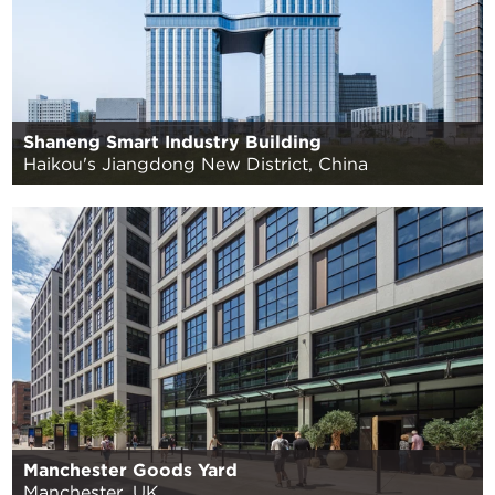
Shaneng Smart Industry Building
Haikou's Jiangdong New District, China
Manchester Goods Yard
Manchester, UK