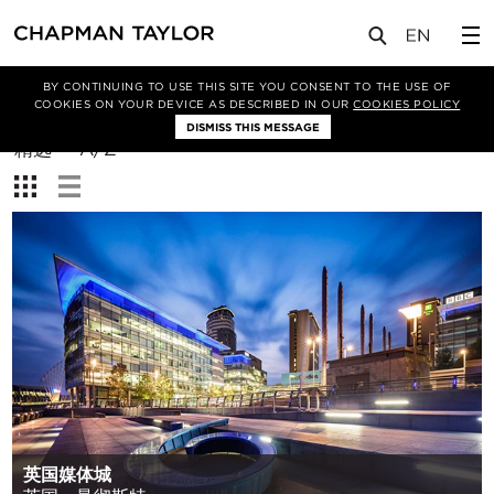
BY CONTINUING TO USE THIS SITE YOU CONSENT TO THE USE OF
筛选条件
COOKIES ON YOUR DEVICE AS DESCRIBED IN OUR
COOKIES POLICY
DISMISS THIS MESSAGE
排
精选
A/Z
序
查
方
看：
式：
英国媒体城