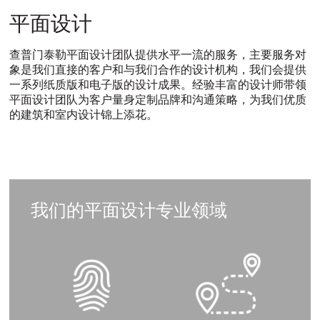
平
平面设计
面
查普门泰勒平面设计团队提供水平一流的服务，主要服务对
象是我们直接的客户和与我们合作的设计机构，我们会提供
设
一系列纸质版和电子版的设计成果。经验丰富的设计师带领
平面设计团队为客户量身定制品牌和沟通策略，为我们优质
计
的建筑和室内设计锦上添花。
ITALIANO
PУССКИЙ
DEUTSCH
ESPAÑOL
翻
翻
翻
翻
译
译
译
译
我们的平面设计专业领域