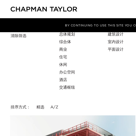
项目类型
服务
筛选条件
BY CONTINUING TO USE THIS SITE YOU
总体规划
建筑设计
清除筛选
综合体
室内设计
商业
平面设计
住宅
休闲
办公空间
酒店
交通枢纽
排序方式：
精选
A/Z