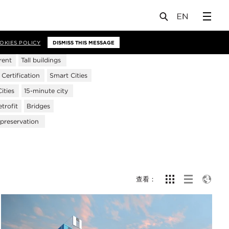
OKIES POLICY
DISMISS THIS MESSAGE
rent
Tall buildings
ertification
Smart Cities
ities
15-minute city
trofit
Bridges
 preservation
查看：