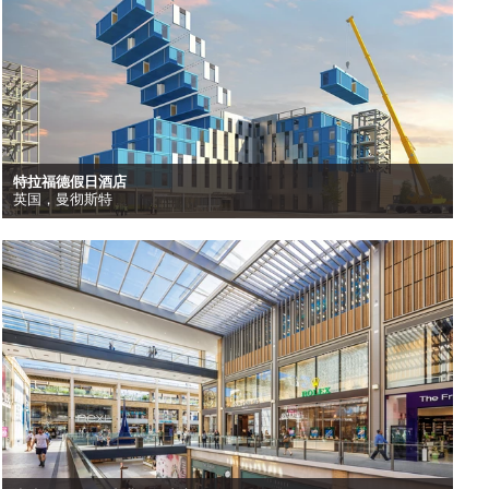
特拉福德假日酒店
英国，曼彻斯特