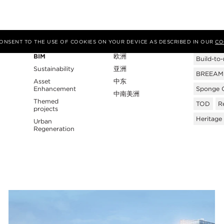
专业性
地区
Tags
 CONSENT TO THE USE OF COOKIES ON YOUR DEVICE AS DESCRIBED IN OUR
CO
BIM
欧洲
Build-to-
Sustainability
亚洲
BREEAM C
Asset
中东
Enhancement
Sponge C
中南美洲
Themed
TOD
Re
projects
Heritage
Urban
Regeneration