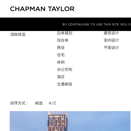
项目类型
服务
筛选条件
BY CONTINUING TO USE THIS SITE YOU
总体规划
建筑设计
清除筛选
综合体
室内设计
商业
平面设计
住宅
休闲
办公空间
酒店
交通枢纽
排序方式：
精选
A/Z