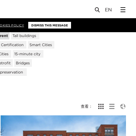
OKIES POLICY
DISMISS THIS MESSAGE
-rent
Tall buildings
ertification
Smart Cities
ities
15-minute city
trofit
Bridges
 preservation
查看：