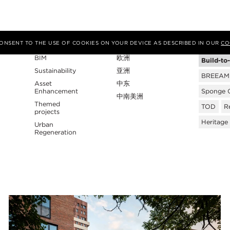
专业性
地区
Tags
 CONSENT TO THE USE OF COOKIES ON YOUR DEVICE AS DESCRIBED IN OUR
CO
BIM
欧洲
Build-to
Sustainability
亚洲
BREEAM C
Asset
中东
Enhancement
Sponge C
中南美洲
Themed
TOD
Re
projects
Heritage
Urban
Regeneration