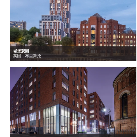
城堡观园
英国，布里斯托