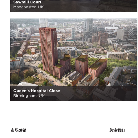
Sawmill Court
Manchester, UK
Queen’s Hospital Close
Birmingham, UK
市场营销
关注我们