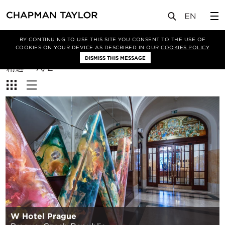
BY CONTINUING TO USE THIS SITE YOU CONSENT TO THE USE OF
筛选条件
COOKIES ON YOUR DEVICE AS DESCRIBED IN OUR
COOKIES POLICY
DISMISS THIS MESSAGE
排
精选
A/Z
序
查
方
看：
式：
W Hotel Prague