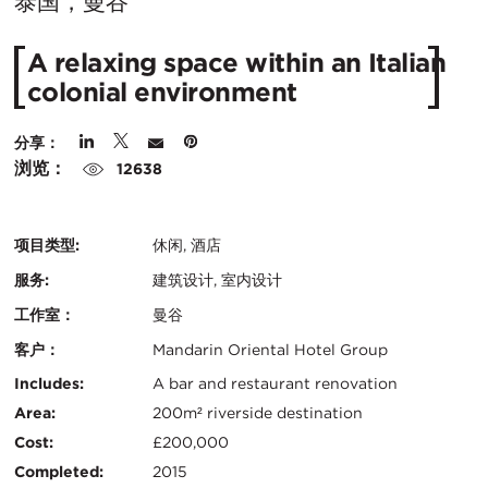
在
泰国，曼谷
城
A relaxing space within an Italian
市
colonial environment
分享：
浏览：
12638
项目类型:
休闲, 酒店
服务:
建筑设计, 室内设计
工作室：
曼谷
客户：
Mandarin Oriental Hotel Group
认
关
Includes:
A bar and restaurant renovation
证：
Area:
200m² riverside destination
键
Cost:
£200,000
信
Completed:
2015