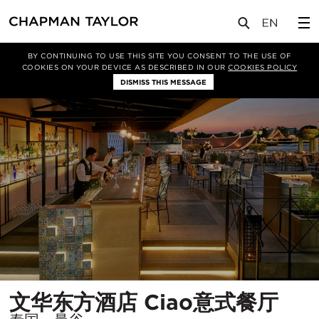
项目
文华东方酒店 Ciao意式餐厅
BY CONTINUING TO USE THIS SITE YOU CONSENT TO THE USE OF
COOKIES ON YOUR DEVICE AS DESCRIBED IN OUR
COOKIES POLICY
DISMISS THIS MESSAGE
所
文华东方酒店 Ciao意式餐厅