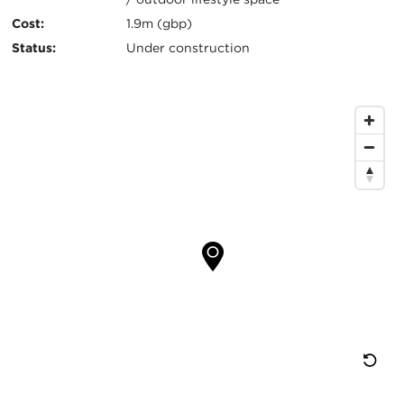
息
Cost:
1.9m (gbp)
Status:
Under construction
地
图
位
置
重