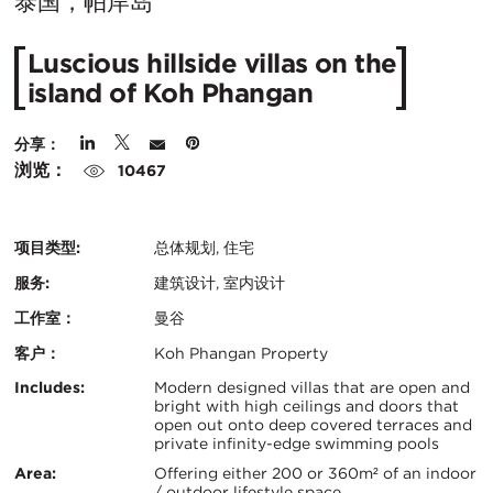
在
泰国，帕岸岛
城
Luscious hillside villas on the
市：
island of Koh Phangan
分享：
浏览：
10467
项目类型:
总体规划, 住宅
服务:
建筑设计, 室内设计
工作室：
曼谷
客户：
Koh Phangan Property
认
关
Includes:
Modern designed villas that are open and
bright with high ceilings and doors that
证：
open out onto deep covered terraces and
键
private infinity-edge swimming pools
信
Area:
Offering either 200 or 360m² of an indoor
/ outdoor lifestyle space