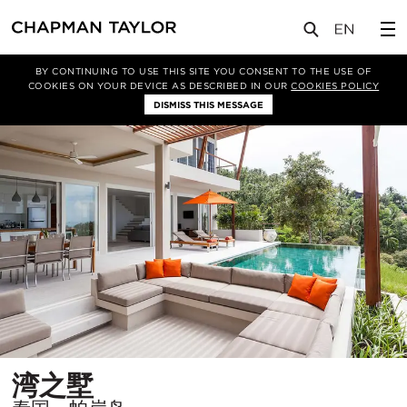
项目
湾之墅
BY CONTINUING TO USE THIS SITE YOU CONSENT TO THE USE OF
COOKIES ON YOUR DEVICE AS DESCRIBED IN OUR
COOKIES POLICY
DISMISS THIS MESSAGE
所
湾之墅