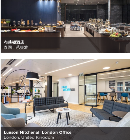
布莱顿酒店
泰国，芭提雅
Lunson Mitchenall London Office
London, United Kingdom