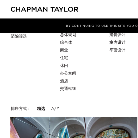
项目类型
服务
筛选条件
BY CONTINUING TO USE THIS SITE YOU
总体规划
建筑设计
清除筛选
综合体
室内设计
商业
平面设计
住宅
休闲
办公空间
酒店
交通枢纽
排序方式：
精选
A/Z