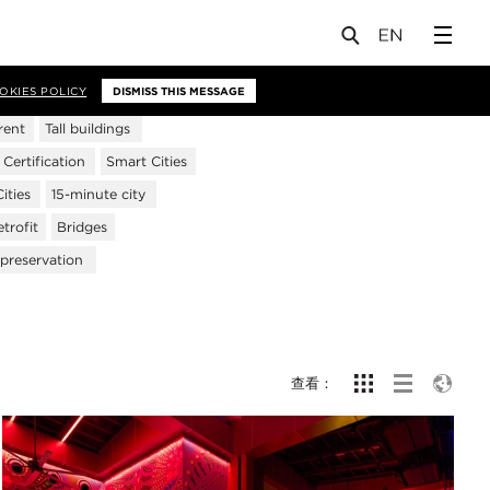
OKIES POLICY
DISMISS THIS MESSAGE
rent
Tall buildings
ertification
Smart Cities
ities
15-minute city
trofit
Bridges
 preservation
查看：