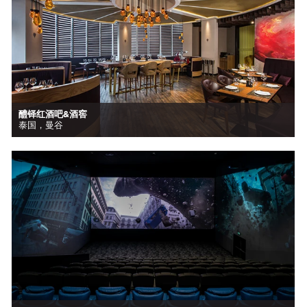
醴铎红酒吧&酒窖
泰国，曼谷