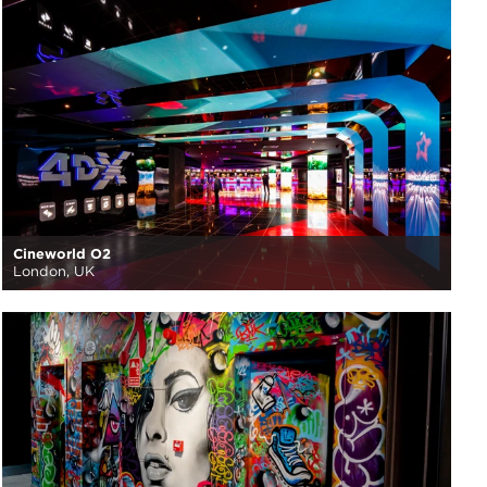
Cineworld O2
London, UK