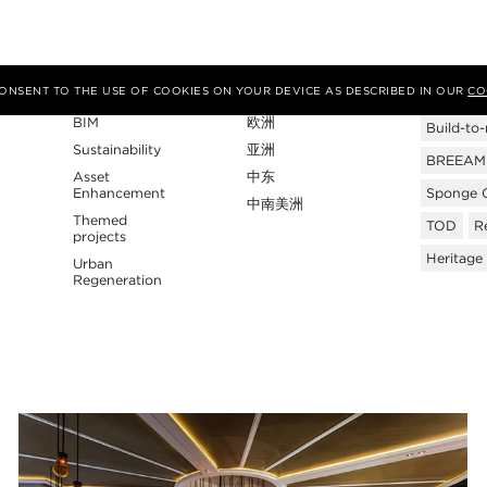
专业性
地区
Tags
 CONSENT TO THE USE OF COOKIES ON YOUR DEVICE AS DESCRIBED IN OUR
CO
BIM
欧洲
Build-to-
Sustainability
亚洲
BREEAM C
Asset
中东
Enhancement
Sponge C
中南美洲
Themed
TOD
Re
projects
Heritage
Urban
Regeneration