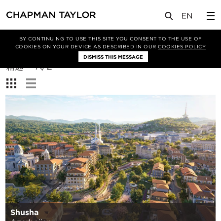
BY CONTINUING TO USE THIS SITE YOU CONSENT TO THE USE OF
筛选条件
COOKIES ON YOUR DEVICE AS DESCRIBED IN OUR
COOKIES POLICY
DISMISS THIS MESSAGE
排
精选
A/Z
序
查
方
看：
式：
Shusha