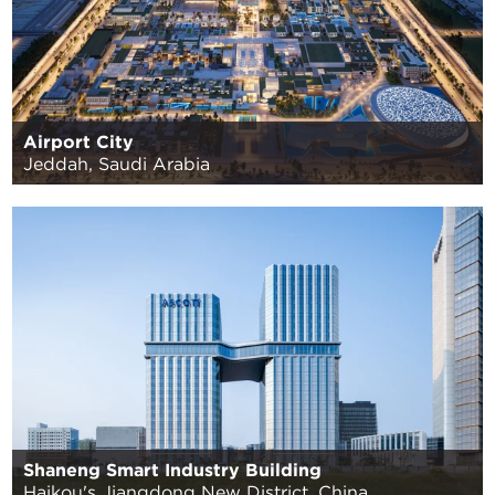
Airport City
Jeddah, Saudi Arabia
Shaneng Smart Industry Building
Haikou's Jiangdong New District, China