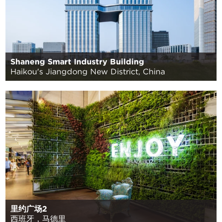
Shaneng Smart Industry Building
Haikou's Jiangdong New District, China
里约广场2
西班牙，马德里