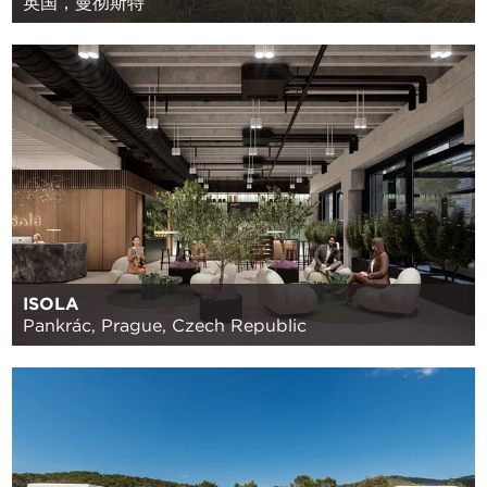
英国，曼彻斯特
ISOLA
Pankrác, Prague, Czech Republic