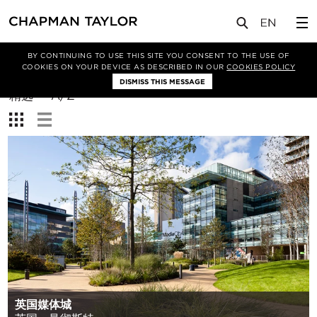
BY CONTINUING TO USE THIS SITE YOU CONSENT TO THE USE OF
筛选条件
COOKIES ON YOUR DEVICE AS DESCRIBED IN OUR
COOKIES POLICY
DISMISS THIS MESSAGE
排
精选
A/Z
序
查
方
看：
式：
英国媒体城