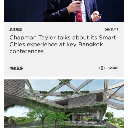
总体规划
06/11/17
Chapman Taylor talks about its Smart
Cities experience at key Bangkok
conferences
12308
阅读更多