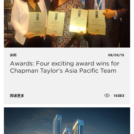
休闲
08/05/15
Awards: Four exciting award wins for
Chapman Taylor’s Asia Pacific Team
14383
阅读更多