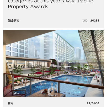
categories at this year’s Asia-Pacific
Property Awards
24283
阅读更多
休闲
22/01/18