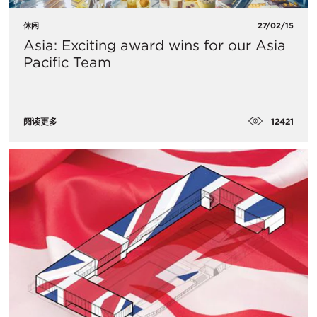
休闲
27/02/15
Asia: Exciting award wins for our Asia
Pacific Team
12421
阅读更多