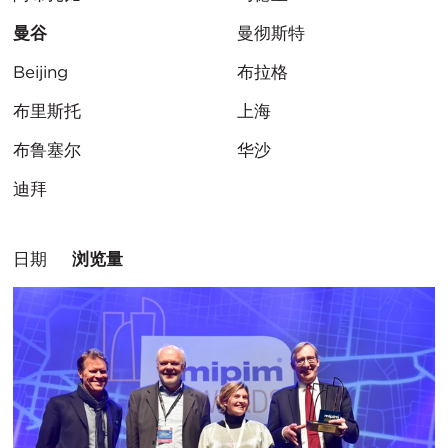
曼谷
曼彻斯特
Beijing
布拉格
布里斯托
上海
布鲁塞尔
华沙
迪拜
排
日期
浏览量
序
方
式：