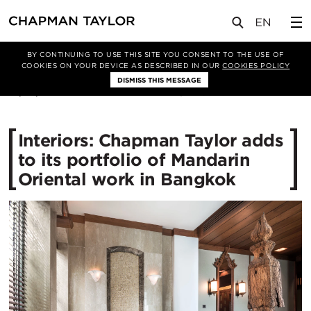
媒体
新闻
文章
BY CONTINUING TO USE THIS SITE YOU CONSENT TO THE USE OF
COOKIES ON YOUR DEVICE AS DESCRIBED IN OUR
COOKIES POLICY
DISMISS THIS MESSAGE
21/07/2017
13849
Interiors: Chapman Taylor adds
to its portfolio of Mandarin
Oriental work in Bangkok