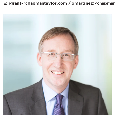
E:
jgrant@chapmantaylor.com
/
omartinez@chapman