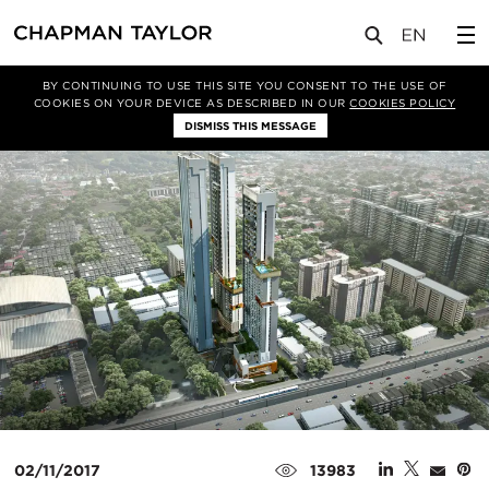
媒体
新闻
文章
BY CONTINUING TO USE THIS SITE YOU CONSENT TO THE USE OF
COOKIES ON YOUR DEVICE AS DESCRIBED IN OUR
COOKIES POLICY
DISMISS THIS MESSAGE
02/11/2017
13983