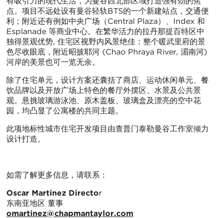
有吸引力的现代生活，为曼谷西北部区域打造强有劲的焦
点。项目不远处设有曼谷轻轨BTS的一个新建站点，交通便
利；附近还有例如中央广场（Central Plaza）、Index 和
Esplanade 等商业中心。在繁华活力的拉丹那提百特区中
独得景观优势, 住宅区视野内风景绝佳：整个暖武里府的景
色尽收眼底，附近昭披耶河 (Chao Phraya River, 湄南河)
河岸的美景也可一览无余。
除了住宅单元，设计方案还囊括了商店、运动休闲单元、餐
饮品牌以及开放广场上特色的餐厅外摆区、水景及公共景
观。悬挑玻璃游泳池、原木盖板、玻璃盒及漂亮的空中花
园，均凸显了公寓楼的共同主题。
此项地标性城市住宅开发项目由查普门泰勒曼谷工作室倾力
设计打造。
如需了解更多信息，请联系：
Oscar Martinez Directo
r
东南亚地区 董事
omartinez@chapmantaylor.com