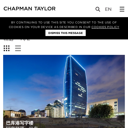
BY CONTINUING TO USE THIS SITE YOU CONSENT TO THE USE OF
筛选条件
COOKIES ON YOUR DEVICE AS DESCRIBED IN OUR
COOKIES POLICY
DISMISS THIS MESSAGE
排
精选
A/Z
序
查
方
看：
式：
巴库港写字楼