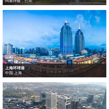
阿塞拜疆，巴库
上海环球港
中国 上海