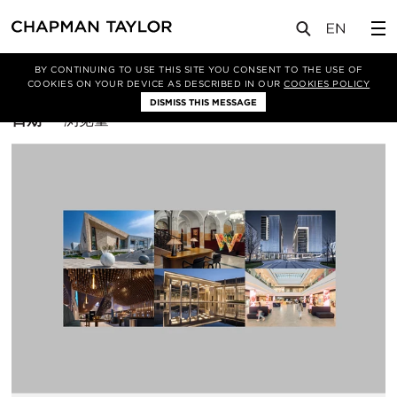
BY CONTINUING TO USE THIS SITE YOU CONSENT TO THE USE OF
筛选条件
BIM
COOKIES ON YOUR DEVICE AS DESCRIBED IN OUR
COOKIES POLICY
DISMISS THIS MESSAGE
排
日期
浏览量
序
方
式：