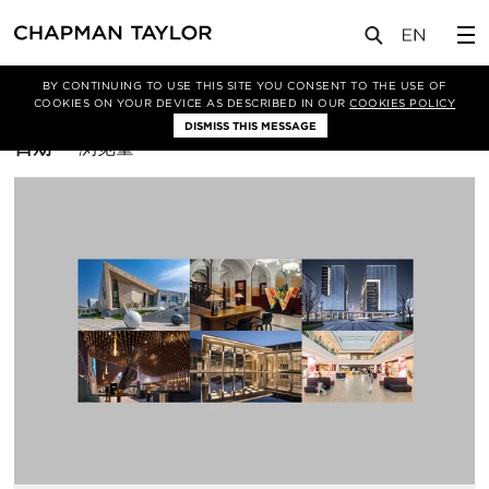
BY CONTINUING TO USE THIS SITE YOU CONSENT TO THE USE OF
筛选条件
BIM
COOKIES ON YOUR DEVICE AS DESCRIBED IN OUR
COOKIES POLICY
DISMISS THIS MESSAGE
排
日期
浏览量
序
方
式：