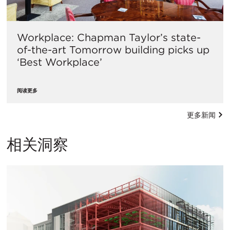
Workplace: Chapman Taylor’s state-
of-the-art Tomorrow building picks up
‘Best Workplace’
阅读更多
更多新闻
相关洞察