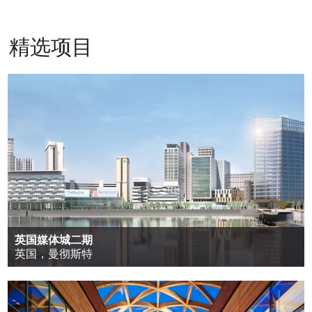
BIM
ITALIANO
PУССКИЙ
ESPAÑOL
翻
翻
翻
精选项目
译
译
译
英国媒体城二期
英国，曼彻斯特