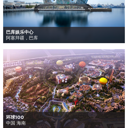
巴库娱乐中心
阿塞拜疆，巴库
环球100
中国 海南