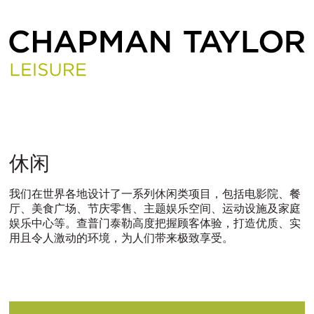
休
休闲
闲
我们在世界各地设计了一系列休闲类项目，包括电影院、餐
厅、美食广场、节庆零售、主题娱乐空间、运动设施及家庭
娱乐中心等。查普门泰勒高度把握顾客体验，打造优质、实
用且令人激动的环境，为人们带来极致享受。
ITALIANO
PУССКИЙ
DEUTSCH
ESPAÑOL
翻
翻
翻
翻
译
译
译
译