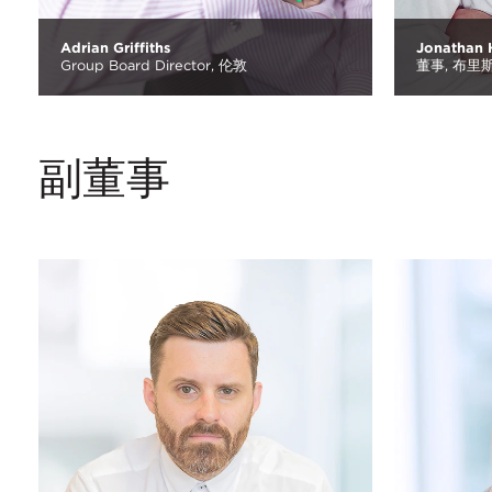
Adrian Griffiths
Jonathan H
Group Board Director,
伦敦
董事,
布里
副董事