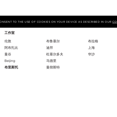
 CONSENT TO THE USE OF COOKIES ON YOUR DEVICE AS DESCRIBED IN OUR
CO
工作室
伦敦
布鲁塞尔
布拉格
阿布扎比
迪拜
上海
曼谷
杜塞尔多夫
华沙
Beijing
马德里
布里斯托
曼彻斯特