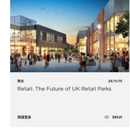
商业
25/11/15
Retail: The Future of UK Retail Parks
39521
阅读更多