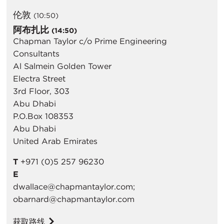
伦敦
(10:50)
阿布扎比
(14:50)
Chapman Taylor c/o Prime Engineering
Consultants
Al Salmein Golden Tower
Electra Street
3rd Floor, 303
Abu Dhabi
P.O.Box 108353
Abu Dhabi
United Arab Emirates
T
+971 (0)5 257 96230
E
dwallace@chapmantaylor.com;
obarnard@chapmantaylor.com
获取路线