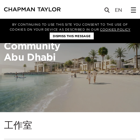
BY CONTINUING TO USE THIS SITE YOU CONSENT TO THE USE OF
COOKIES ON YOUR DEVICE AS DESCRIBED IN OUR
COOKIES POLICY
Al Reem Residential
DISMISS THIS MESSAGE
Community
Abu Dhabi
工作室