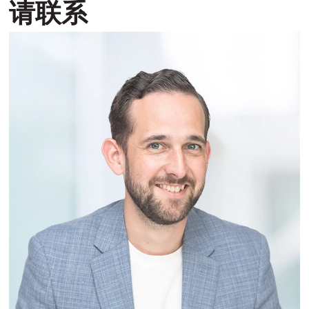
请联系
置
地
图
视
图