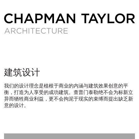
建
建筑设计
筑
我们的设计理念是植根于商业的内涵与建筑效果创意的平
衡，打造为人享受的成功建筑。查普门泰勒绝不会为标新立
设
异而牺牲商业利益，更不会拘泥于现实的束缚而提出缺乏新
意的设计。
计
ITALIANO
PУССКИЙ
DEUTSCH
ESPAÑOL
翻
翻
翻
翻
译
译
译
译