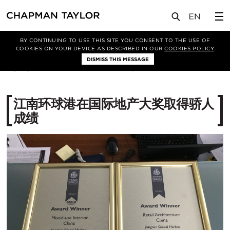
媒体
新闻
文章
BY CONTINUING TO USE THIS SITE YOU CONSENT TO THE USE OF
COOKIES ON YOUR DEVICE AS DESCRIBED IN OUR
COOKIES POLICY
DISMISS THIS MESSAGE
15/06/2017
14904
江南环球港在国际地产大奖取得骄人
成绩