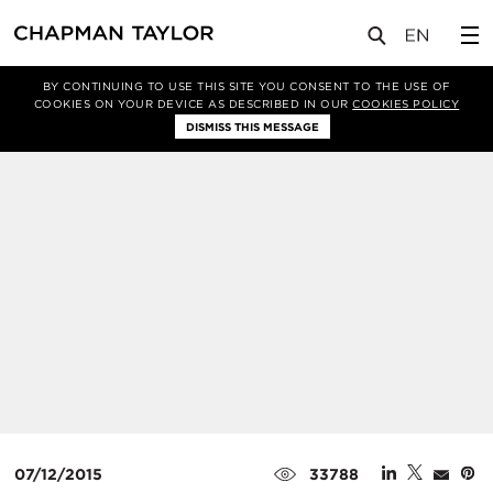
媒体
洞察
文章
BY CONTINUING TO USE THIS SITE YOU CONSENT TO THE USE OF
COOKIES ON YOUR DEVICE AS DESCRIBED IN OUR
COOKIES POLICY
DISMISS THIS MESSAGE
07/12/2015
33788