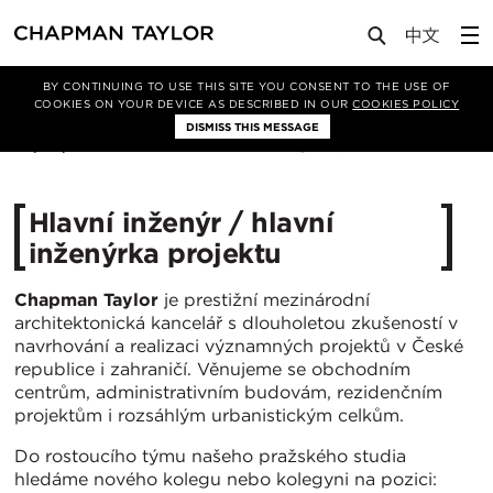
Media
Careers
Vacancy
BY CONTINUING TO USE THIS SITE YOU CONSENT TO THE USE OF
COOKIES ON YOUR DEVICE AS DESCRIBED IN OUR
COOKIES POLICY
DISMISS THIS MESSAGE
22/05/2026
494
Hlavní inženýr / hlavní
inženýrka projektu
Chapman Taylor
je prestižní mezinárodní
architektonická kancelář s dlouholetou zkušeností v
navrhování a realizaci významných projektů v České
republice i zahraničí. Věnujeme se obchodním
centrům, administrativním budovám, rezidenčním
projektům i rozsáhlým urbanistickým celkům.
Do rostoucího týmu našeho pražského studia
hledáme nového kolegu nebo kolegyni na pozici: