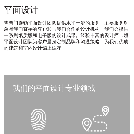
平
平面设计
面
查普门泰勒平面设计团队提供水平一流的服务，主要服务对
象是我们直接的客户和与我们合作的设计机构，我们会提供
设
一系列纸质版和电子版的设计成果。经验丰富的设计师带领
平面设计团队为客户量身定制品牌和沟通策略，为我们优质
计
的建筑和室内设计锦上添花。
ITALIANO
PУССКИЙ
DEUTSCH
ESPAÑOL
翻
翻
翻
翻
译
译
译
译
我们的平面设计专业领域