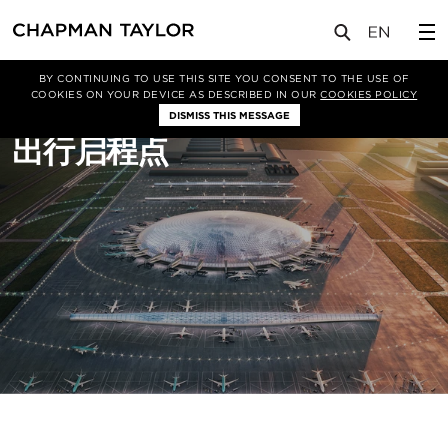
关于我们
项目类型
交通枢纽
BY CONTINUING TO USE THIS SITE YOU CONSENT TO THE USE OF
COOKIES ON YOUR DEVICE AS DESCRIBED IN OUR
COOKIES POLICY
DISMISS THIS MESSAGE
出行启程点