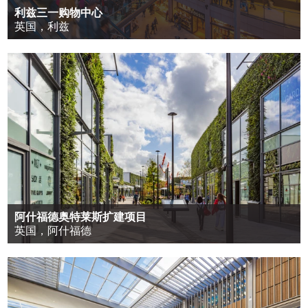
利兹三一购物中心
英国，利兹
阿什福德奥特莱斯扩建项目
英国，阿什福德