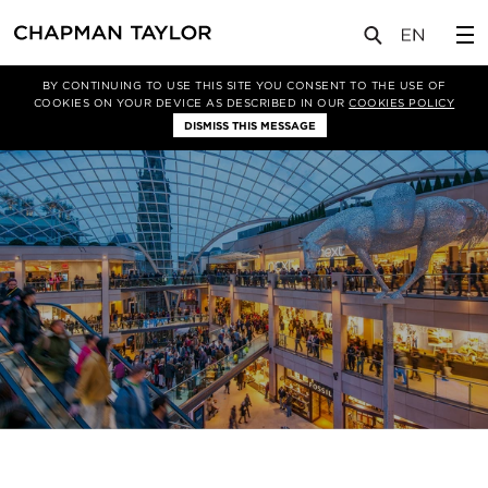
关于我们
项目类型
商业
BY CONTINUING TO USE THIS SITE YOU CONSENT TO THE USE OF
COOKIES ON YOUR DEVICE AS DESCRIBED IN OUR
COOKIES POLICY
DISMISS THIS MESSAGE