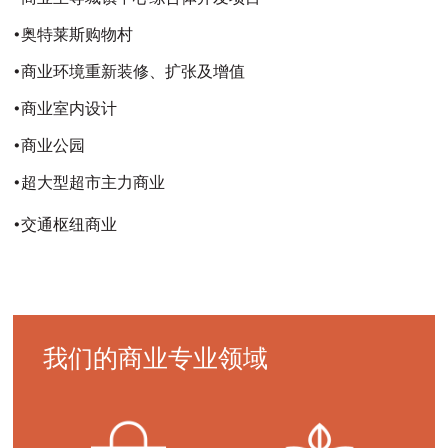
•奥特莱斯购物村
•商业环境重新装修、扩张及增值
•商业室内设计
•商业公园
•超大型超市主力商业
•交通枢纽商业
ITALIANO
PУССКИЙ
DEUTSCH
ESPAÑOL
翻
翻
翻
翻
译
译
译
译
我们的商业专业领域