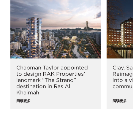
Chapman Taylor appointed
Clay, S
to design RAK Properties’
Reimagi
landmark “The Strand”
into a v
destination in Ras Al
commun
Khaimah
阅读更多
阅读更多