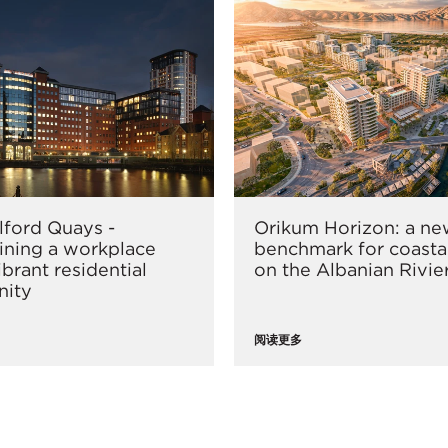
alford Quays -
Orikum Horizon: a n
ning a workplace
benchmark for coastal
ibrant residential
on the Albanian Rivie
ity
阅读更多