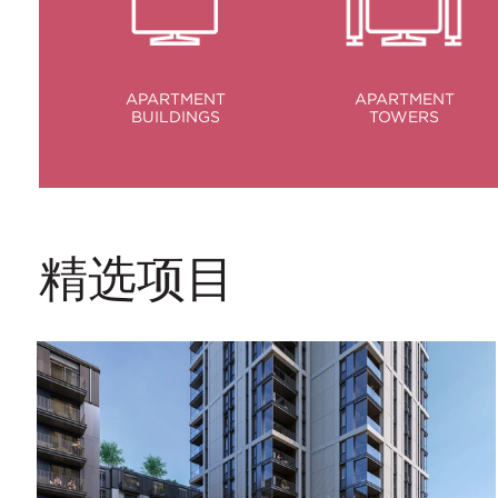
APARTMENT
APARTMENT
BUILDINGS
TOWERS
精选项目