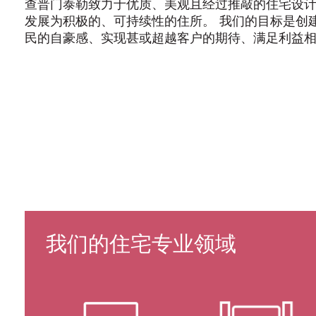
查普门泰勒致力于优质、美观且经过推敲的住宅设
发展为积极的、可持续性的住所。 我们的目标是创
民的自豪感、实现甚或超越客户的期待、满足利益
ITALIANO
PУССКИЙ
DEUTSCH
ESPAÑOL
翻
翻
翻
翻
译
译
译
译
我们的住宅专业领域