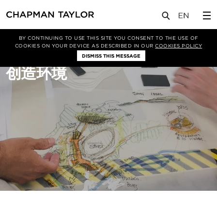
关于我们
项目类型
总体规划
BY CONTINUING TO USE THIS SITE YOU CONSENT TO THE USE OF
COOKIES ON YOUR DEVICE AS DESCRIBED IN OUR
COOKIES POLICY
DISMISS THIS MESSAGE
创造环境