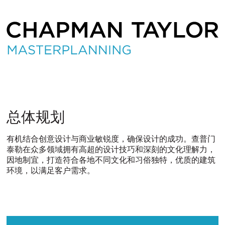
总
总体规划
体
有机结合创意设计与商业敏锐度，确保设计的成功。查普门
泰勒在众多领域拥有高超的设计技巧和深刻的文化理解力，
规
因地制宜，打造符合各地不同文化和习俗独特，优质的建筑
环境，以满足客户需求。
划
ITALIANO
PУССКИЙ
DEUTSCH
ESPAÑOL
翻
翻
翻
翻
译
译
译
译