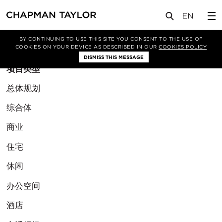
BY CONTINUING TO USE THIS SITE YOU CONSENT TO THE USE OF
筛选条件
COOKIES ON YOUR DEVICE AS DESCRIBED IN OUR
COOKIES POLICY
DISMISS THIS MESSAGE
项目类型
总体规划
综合体
商业
住宅
休闲
办公空间
酒店