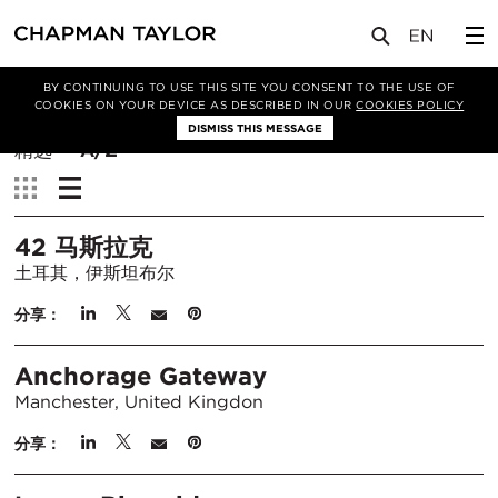
BY CONTINUING TO USE THIS SITE YOU CONSENT TO THE USE OF
筛选条件
COOKIES ON YOUR DEVICE AS DESCRIBED IN OUR
COOKIES POLICY
DISMISS THIS MESSAGE
排
精选
A/Z
序
查
方
看：
式：
42 马斯拉克
土耳其，伊斯坦布尔
分享：
Anchorage Gateway
Manchester, United Kingdon
分享：