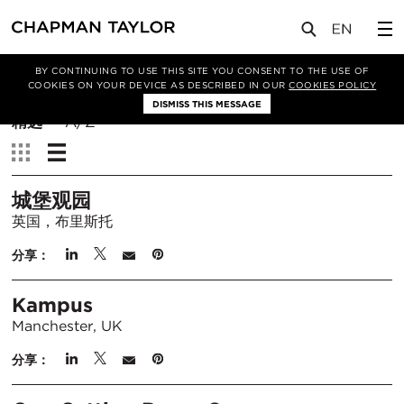
BY CONTINUING TO USE THIS SITE YOU CONSENT TO THE USE OF
筛选条件
COOKIES ON YOUR DEVICE AS DESCRIBED IN OUR
COOKIES POLICY
DISMISS THIS MESSAGE
排
精选
A/Z
序
查
方
看：
式：
城堡观园
英国，布里斯托
分享：
Kampus
Manchester, UK
分享：