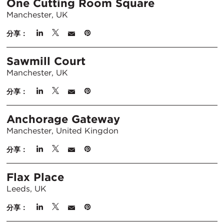
One Cutting Room Square
Manchester, UK
分享：
Sawmill Court
Manchester, UK
分享：
Anchorage Gateway
Manchester, United Kingdon
分享：
Flax Place
Leeds, UK
分享：