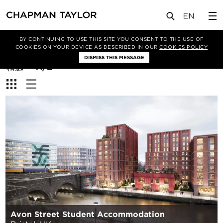
BY CONTINUING TO USE THIS SITE YOU CONSENT TO THE USE OF
筛选条件
COOKIES ON YOUR DEVICE AS DESCRIBED IN OUR
COOKIES POLICY
DISMISS THIS MESSAGE
排
精选
A/Z
序
查
方
看：
式：
Avon Street Student Accommodation