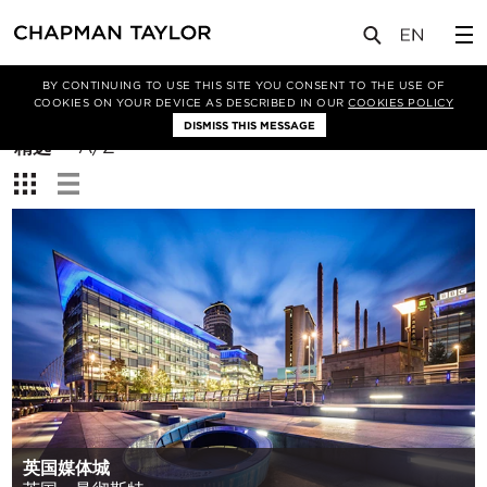
BY CONTINUING TO USE THIS SITE YOU CONSENT TO THE USE OF
筛选条件
COOKIES ON YOUR DEVICE AS DESCRIBED IN OUR
COOKIES POLICY
DISMISS THIS MESSAGE
排
精选
A/Z
序
查
方
看：
式：
英国媒体城