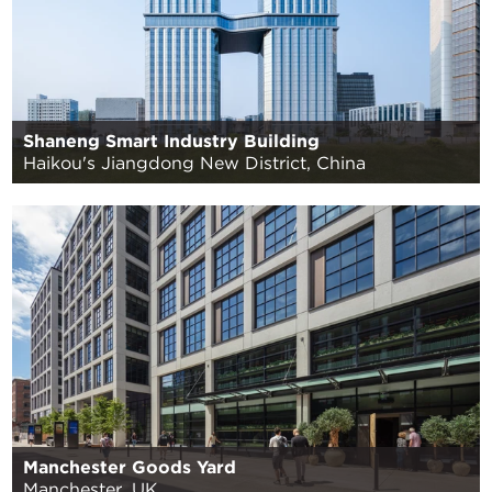
Shaneng Smart Industry Building
Haikou's Jiangdong New District, China
Manchester Goods Yard
Manchester, UK