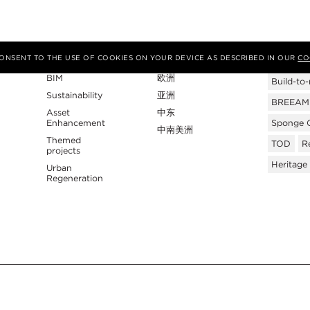
专业性
地区
Tags
 CONSENT TO THE USE OF COOKIES ON YOUR DEVICE AS DESCRIBED IN OUR
CO
BIM
欧洲
Build-to-
Sustainability
亚洲
BREEAM C
Asset
中东
Enhancement
Sponge C
中南美洲
Themed
TOD
Re
projects
Heritage
Urban
Regeneration