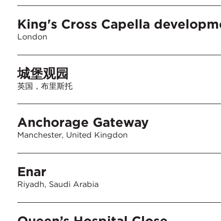
King's Cross Capella developm
London
城堡观园
英国，布里斯托
Anchorage Gateway
Manchester, United Kingdon
Enar
Riyadh, Saudi Arabia
Queen’s Hospital Close