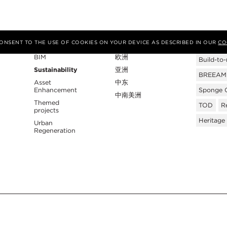
专业性
地区
Tags
 CONSENT TO THE USE OF COOKIES ON YOUR DEVICE AS DESCRIBED IN OUR
CO
BIM
欧洲
Build-to-
Sustainability
亚洲
BREEAM C
Asset
中东
Enhancement
Sponge C
中南美洲
Themed
TOD
Re
projects
Heritage
Urban
Regeneration