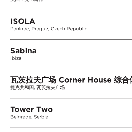
ISOLA
Pankrác, Prague, Czech Republic
Sabina
Ibiza
瓦茨拉夫广场 Corner House 综
捷克共和国, 瓦茨拉夫广场
Tower Two
Belgrade, Serbia