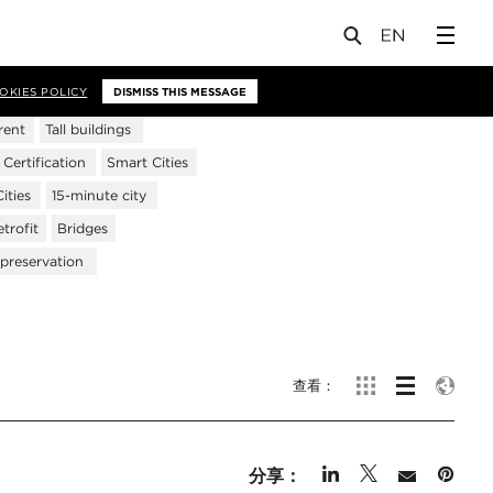
OKIES POLICY
DISMISS THIS MESSAGE
rent
Tall buildings
ertification
Smart Cities
ities
15-minute city
trofit
Bridges
 preservation
查看：
分享：