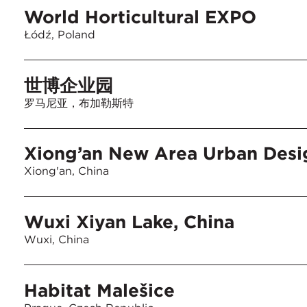
World Horticultural EXPO
Łódź, Poland
世博企业园
罗马尼亚，布加勒斯特
Xiong’an New Area Urban Desi
Xiong'an, China
Wuxi Xiyan Lake, China
Wuxi, China
Habitat Malešice