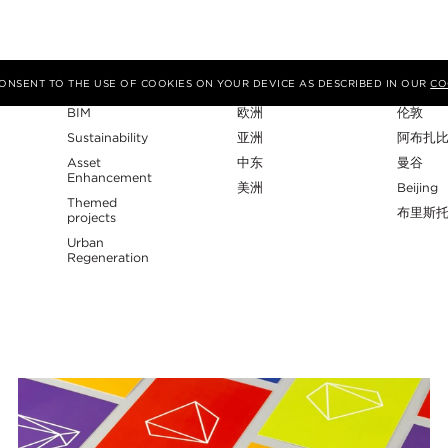
专业性
地区
工作室
 CONSENT TO THE USE OF COOKIES ON YOUR DEVICE AS DESCRIBED IN OUR
CO
BIM
欧洲
伦敦
Sustainability
亚洲
阿布扎
Asset
中东
曼谷
Enhancement
美洲
Beijing
Themed
布里斯
projects
Urban
Regeneration