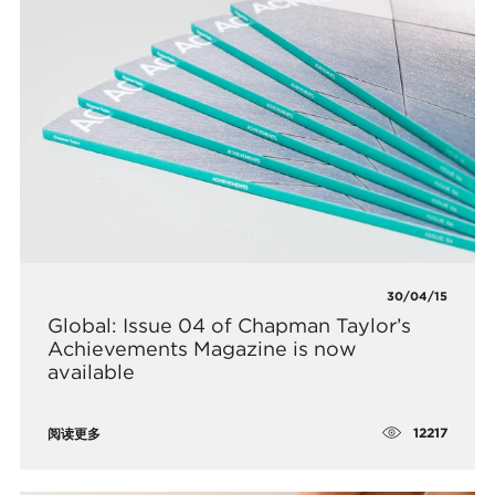
30/04/15
Global: Issue 04 of Chapman Taylor’s
Achievements Magazine is now
available
12217
阅读更多