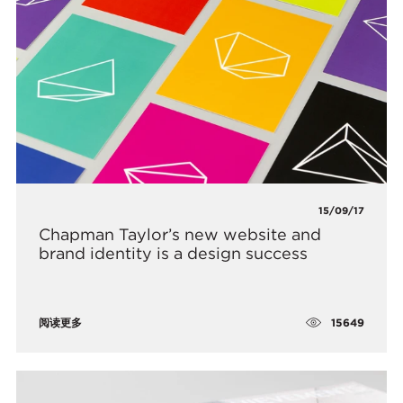
15/09/17
Chapman Taylor’s new website and
brand identity is a design success
15649
阅读更多