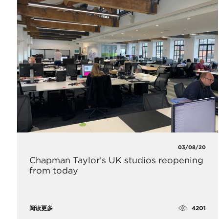
03/08/20
Chapman Taylor’s UK studios reopening
from today
4201
阅读更多