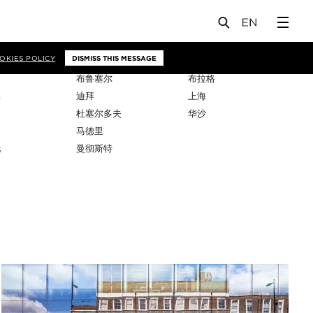
OKIES POLICY
DISMISS THIS MESSAGE
布鲁塞尔
布拉格
比
迪拜
上海
杜塞尔多夫
华沙
马德里
托
曼彻斯特